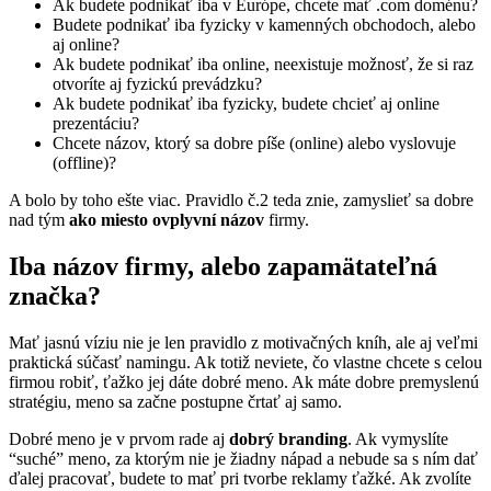
Ak budete podnikať iba v Európe, chcete mať .com doménu?
Budete podnikať iba fyzicky v kamenných obchodoch, alebo
aj online?
Ak budete podnikať iba online, neexistuje možnosť, že si raz
otvoríte aj fyzickú prevádzku?
Ak budete podnikať iba fyzicky, budete chcieť aj online
prezentáciu?
Chcete názov, ktorý sa dobre píše (online) alebo vyslovuje
(offline)?
A bolo by toho ešte viac. Pravidlo č.2 teda znie, zamyslieť sa dobre
nad tým
ako miesto ovplyvní názov
firmy.
Iba názov firmy, alebo zapamätateľná
značka?
Mať jasnú víziu nie je len pravidlo z motivačných kníh, ale aj veľmi
praktická súčasť namingu. Ak totiž neviete, čo vlastne chcete s celou
firmou robiť, ťažko jej dáte dobré meno. Ak máte dobre premyslenú
stratégiu, meno sa začne postupne črtať aj samo.
Dobré meno je v prvom rade aj
dobrý branding
. Ak vymyslíte
“suché” meno, za ktorým nie je žiadny nápad a nebude sa s ním dať
ďalej pracovať, budete to mať pri tvorbe reklamy ťažké. Ak zvolíte