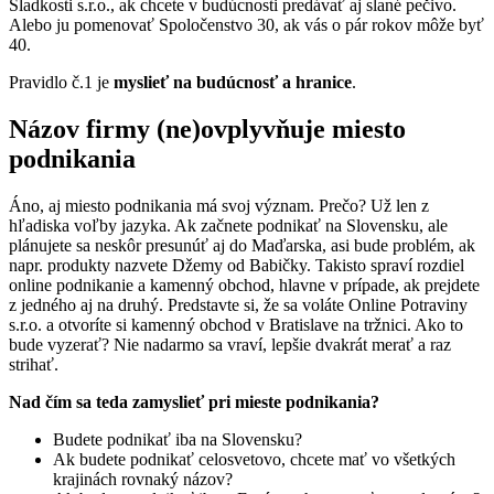
Sladkosti s.r.o., ak chcete v budúcnosti predávať aj slané pečivo.
Alebo ju pomenovať Spoločenstvo 30, ak vás o pár rokov môže byť
40.
Pravidlo č.1 je
myslieť na budúcnosť a hranice
.
Názov firmy (ne)ovplyvňuje miesto
podnikania
Áno, aj miesto podnikania má svoj význam. Prečo? Už len z
hľadiska voľby jazyka. Ak začnete podnikať na Slovensku, ale
plánujete sa neskôr presunúť aj do Maďarska, asi bude problém, ak
napr. produkty nazvete Džemy od Babičky. Takisto spraví rozdiel
online podnikanie a kamenný obchod, hlavne v prípade, ak prejdete
z jedného aj na druhý. Predstavte si, že sa voláte Online Potraviny
s.r.o. a otvoríte si kamenný obchod v Bratislave na tržnici. Ako to
bude vyzerať? Nie nadarmo sa vraví, lepšie dvakrát merať a raz
strihať.
Nad čím sa teda zamyslieť pri mieste podnikania?
Budete podnikať iba na Slovensku?
Ak budete podnikať celosvetovo, chcete mať vo všetkých
krajinách rovnaký názov?