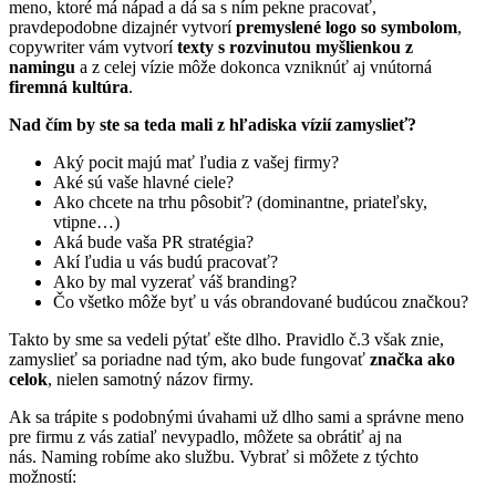
meno, ktoré má nápad a dá sa s ním pekne pracovať,
pravdepodobne dizajnér vytvorí
premyslené logo so symbolom
,
copywriter vám vytvorí
texty s rozvinutou myšlienkou z
namingu
a z celej vízie môže dokonca vzniknúť aj vnútorná
firemná kultúra
.
Nad čím by ste sa teda mali z hľadiska vízií zamyslieť?
Aký pocit majú mať ľudia z vašej firmy?
Aké sú vaše hlavné ciele?
Ako chcete na trhu pôsobiť? (dominantne, priateľsky,
vtipne…)
Aká bude vaša PR stratégia?
Akí ľudia u vás budú pracovať?
Ako by mal vyzerať váš branding?
Čo všetko môže byť u vás obrandované budúcou značkou?
Takto by sme sa vedeli pýtať ešte dlho. Pravidlo č.3 však znie,
zamyslieť sa poriadne nad tým, ako bude fungovať
značka ako
celok
, nielen samotný názov firmy.
Ak sa trápite s podobnými úvahami už dlho sami a správne meno
pre firmu z vás zatiaľ nevypadlo, môžete sa obrátiť aj na
nás. Naming robíme ako službu. Vybrať si môžete z týchto
možností: