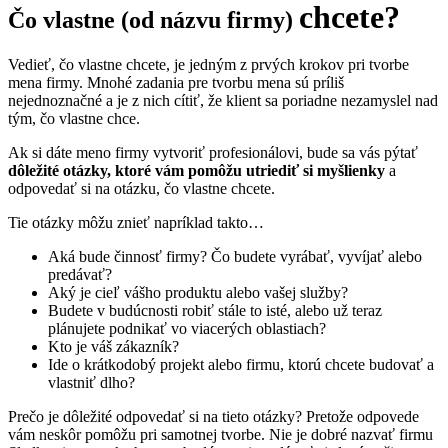
chcete?
Čo vlastne (od názvu firmy)
Vedieť, čo vlastne chcete, je jedným z prvých krokov pri tvorbe
mena firmy. Mnohé zadania pre tvorbu mena sú príliš
nejednoznačné a je z nich cítiť, že klient sa poriadne nezamyslel nad
tým, čo vlastne chce.
Ak si dáte meno firmy vytvoriť profesionálovi, bude sa vás pýtať
dôležité otázky, ktoré vám pomôžu utriediť si myšlienky
a
odpovedať si na otázku, čo vlastne chcete.
Tie otázky môžu znieť napríklad takto…
Aká bude činnosť firmy? Čo budete vyrábať, vyvíjať alebo
predávať?
Aký je cieľ vášho produktu alebo vašej služby?
Budete v budúcnosti robiť stále to isté, alebo už teraz
plánujete podnikať vo viacerých oblastiach?
Kto je váš zákazník?
Ide o krátkodobý projekt alebo firmu, ktorú chcete budovať a
vlastniť dlho?
Prečo je dôležité odpovedať si na tieto otázky? Pretože odpovede
vám neskôr pomôžu pri samotnej tvorbe. Nie je dobré nazvať firmu