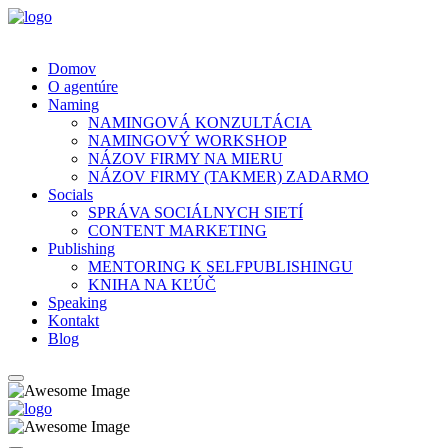
Domov
O agentúre
Naming
NAMINGOVÁ KONZULTÁCIA
NAMINGOVÝ WORKSHOP
NÁZOV FIRMY NA MIERU
NÁZOV FIRMY (TAKMER) ZADARMO
Socials
SPRÁVA SOCIÁLNYCH SIETÍ
CONTENT MARKETING
Publishing
MENTORING K SELFPUBLISHINGU
KNIHA NA KĽÚČ
Speaking
Kontakt
Blog